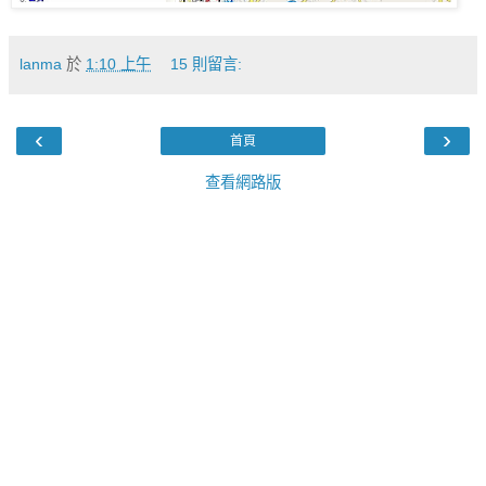
lanma
於
1:10 上午
15 則留言:
‹
›
首頁
查看網路版