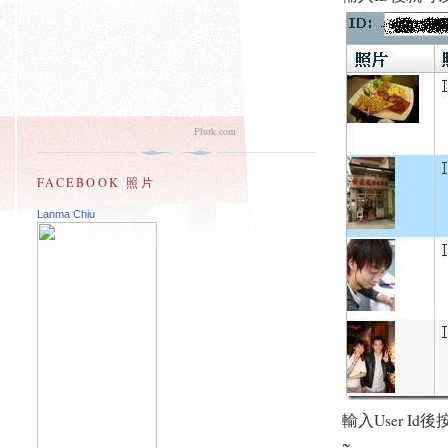
Plurk.com
FACEBOOK 照片
Lanma Chiu
輸入User 
~