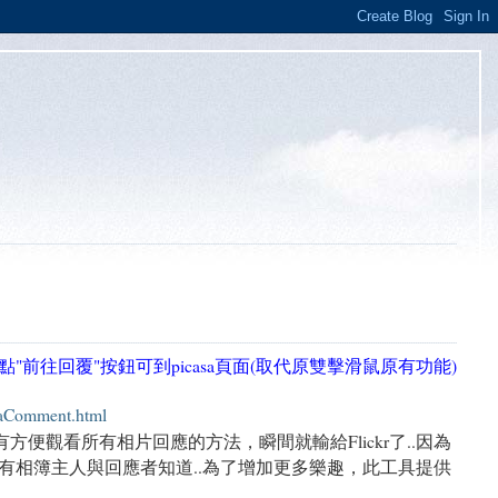
點"前往回覆"按鈕可到picasa頁面(取代原雙擊滑鼠原有功能)
saComment.html
便觀看所有相片回應的方法，瞬間就輸給Flickr了..因為
只有相簿主人與回應者知道..為了增加更多樂趣，此工具提供