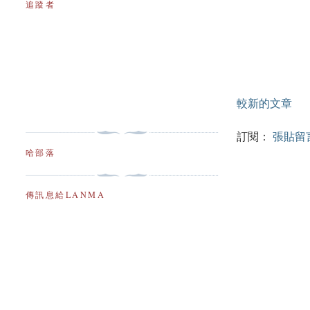
追蹤者
較新的文章
訂閱：
張貼留言 
哈部落
傳訊息給LANMA