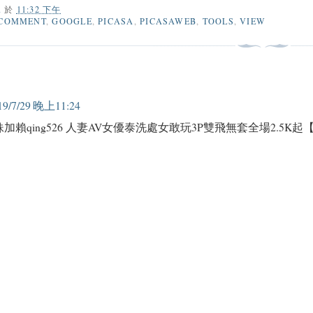
A
於
11:32 下午
COMMENT
,
GOOGLE
,
PICASA
,
PICASAWEB
,
TOOLS
,
VIEW
19/7/29 晚上11:24
加賴qing526 人妻AV女優泰洗處女敢玩3P雙飛無套全場2.5K起