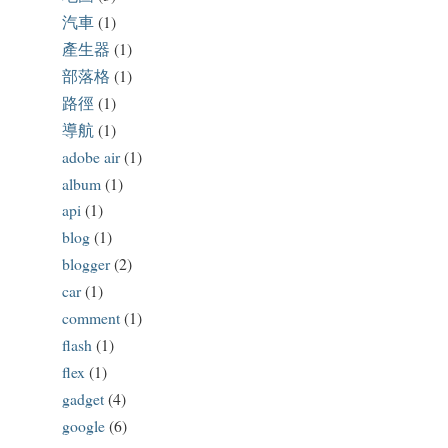
汽車
(1)
產生器
(1)
部落格
(1)
路徑
(1)
導航
(1)
adobe air
(1)
album
(1)
api
(1)
blog
(1)
blogger
(2)
car
(1)
comment
(1)
flash
(1)
flex
(1)
gadget
(4)
google
(6)