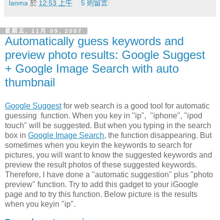
lanma
於
12:53 上午
5 則留言:
星期五, 11月 09, 2007
Automatically guess keywords and
preview photo results: Google Suggest
+ Google Image Search with auto
thumbnail
Google Suggest
for web search is a good tool for automatic
guessing function. When you key in "ip", "iphone", "ipod
touch" will be suggested. But when you typing in the search
box in
Google Image Search
, the function disappearing. But
sometimes when you keyin the keywords to search for
pictures, you will want to know the suggested keywords and
preview the result photos of these suggested keywords.
Therefore, I have done a "automatic suggestion" plus "photo
preview" function. Try to add this gadget to your iGoogle
page and to try this function. Below picture is the results
when you keyin "ip".