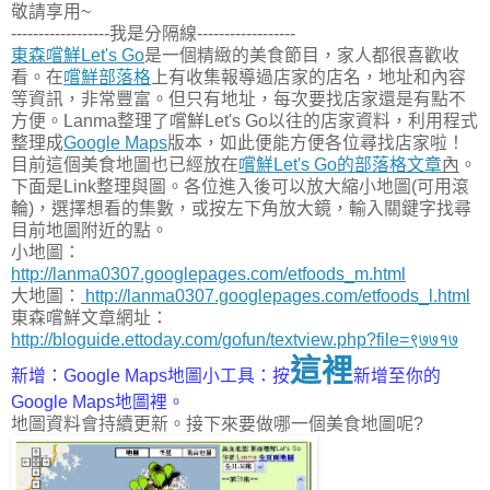
敬請享用~
------------------我是分隔線------------------
東森嚐鮮Let's Go
是一個精緻的美食節目，家人都很喜歡收
看。在
嚐鮮部落格
上有收集報導過店家的店名，地址和內容
等資訊，非常豐富。但只有地址，每次要找店家還是有點不
方便。Lanma整理了嚐鮮Let's Go以往的店家資料，利用程式
整理成
Google Maps
版本，如此便能方便各位尋找店家啦！
目前這個美食地圖也已經放在
嚐鮮Let's Go的部落格文章
內
。
下面是Link整理與圖。各位進入後可以放大縮小地圖(可用滾
輪)，選擇想看的集數，或按左下角放大鏡，輸入關鍵字找尋
目前地圖附近的點。
小地圖：
http://lanma0307.googlepages.com/etfoods_m.html
大地圖：
http://lanma0307.googlepages.com/etfoods_l.html
東森嚐鮮文章網址：
http://bloguide.ettoday.com/gofun/textview.php?file=९७७१७
這裡
新增：Google Maps地圖小工具：按
新增至你的
Google Maps地圖裡。
地圖資料會持續更新。接下來要做哪一個美食地圖呢?