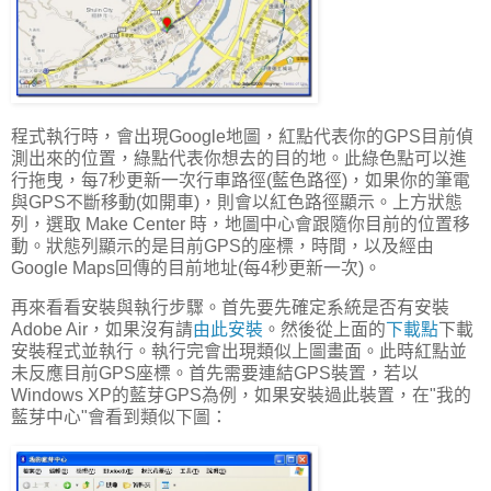
程式執行時，會出現Google地圖，紅點代表你的GPS目前偵
測出來的位置，綠點代表你想去的目的地。此綠色點可以進
行拖曳，每7秒更新一次行車路徑(藍色路徑)，如果你的筆電
與GPS不斷移動(如開車)，則會以紅色路徑顯示。上方狀態
列，選取 Make Center 時，地圖中心會跟隨你目前的位置移
動。狀態列顯示的是目前GPS的座標，時間，以及經由
Google Maps回傳的目前地址(每4秒更新一次)。
再來看看安裝與執行步驟。首先要先確定系統是否有安裝
Adobe Air，如果沒有請
由此安裝
。然後從上面的
下載點
下載
安裝程式並執行。執行完會出現類似上圖畫面。此時紅點並
未反應目前GPS座標。首先需要連結GPS裝置，若以
Windows XP的藍芽GPS為例，如果安裝過此裝置，在"我的
藍芽中心"會看到類似下圖：