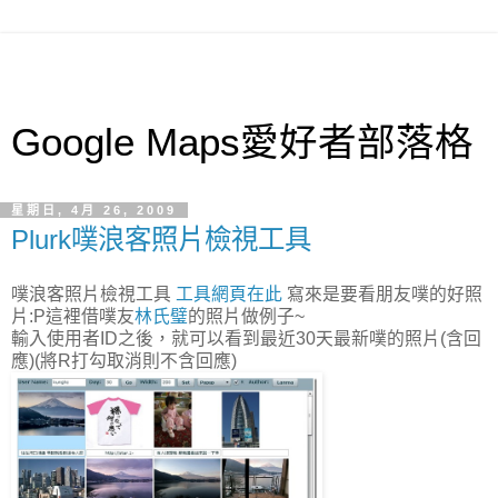
Google Maps愛好者部落格
星期日, 4月 26, 2009
Plurk噗浪客照片檢視工具
噗浪客照片檢視工具
工具網頁在此
寫來是要看朋友噗的好照
片:P這裡借噗友
林氏璧
的照片做例子~
輸入使用者ID之後，就可以看到最近30天最新噗的照片(含回
應)(將R打勾取消則不含回應)