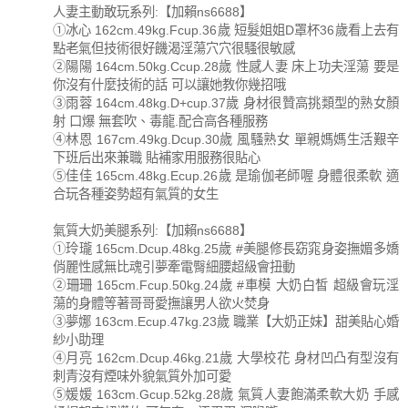
人妻主動敢玩系列:【加賴ns6688】
①冰心 162cm.49kg.Fcup.36歲 短髮姐姐D罩杯36歲看上去有
點老氣但技術很好饑渴淫蕩穴穴很騷很敏感
②陽陽 164cm.50kg.Ccup.28歲 性感人妻 床上功夫淫蕩 要是
你沒有什麼技術的話 可以讓她教你幾招哦
③雨蓉 164cm.48kg.D+cup.37歲 身材很贊高挑類型的熟女顏
射 口爆 無套吹、毒龍.配合高各種服務
④林恩 167cm.49kg.Dcup.30歲 風騷熟女 單親媽媽生活艱辛
下班后出來兼職 貼補家用服務很貼心
⑤佳佳 165cm.48kg.Ecup.26歲 是瑜伽老師喔 身體很柔軟 適
合玩各種姿勢超有氣質的女生
氣質大奶美腿系列:【加賴ns6688】
①玲瓏 165cm.Dcup.48kg.25歲 #美腿修長窈窕身姿撫媚多嬌
俏麗性感無比魂引夢牽電臀細腰超級會扭動
②珊珊 165cm.Fcup.50kg.24歲 #車模 大奶白皙 超級會玩淫
蕩的身體等著哥哥愛撫讓男人欲火焚身
③夢娜 163cm.Ecup.47kg.23歲 職業【大奶正妹】甜美貼心婚
紗小助理
④月亮 162cm.Dcup.46kg.21歲 大學校花 身材凹凸有型沒有
刺青沒有煙味外貌氣質外加可愛
⑤媛媛 163cm.Gcup.52kg.28歲 氣質人妻飽滿柔軟大奶 手感