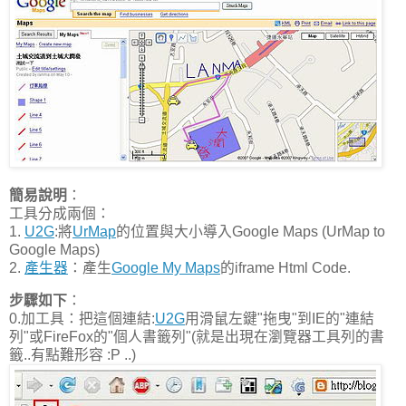
簡易說明
：
工具分成兩個：
1.
U2G
:將
UrMap
的位置與大小導入Google Maps (UrMap to
Google Maps)
2.
產生器
：產生
Google My Maps
的iframe Html Code.
步驟如下
：
0.加工具：把這個連結:
U2G
用滑鼠左鍵"拖曳"到IE的"連結
列"或FireFox的"個人書籤列"(就是出現在瀏覽器工具列的書
籤..有點難形容 :P ..)