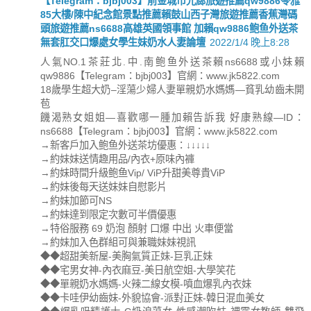
【Telegram：bjbj003】前金城市光廊旅遊推薦qw9886苓雅
85大樓/陳中紀念館景點推薦賴鼓山西子灣旅遊推薦香蕉灣碼
頭旅遊推薦ns6688高雄英國領事館 加賴qw9886鲍鱼外送茶
無套肛交口爆處女學生妹奶水人妻論壇
2022/1/4 晚上8:28
人氣NO.1茶莊北.中.南鲍鱼外送茶賴ns6688或小妹賴
qw9886【Telegram：bjbj003】官網：www.jk5822.com
18歲學生超大奶–淫蕩少婦人妻單親奶水媽媽—貧乳幼齒未開
苞
饑渴熟女姐姐—喜歡哪一腫加賴告訴我 好康熟線—ID：
ns6688【Telegram：bjbj003】官網：www.jk5822.com
→新客戶加入鲍鱼外送茶坊優惠：↓↓↓↓↓
→約妹妹送情趣用品/內衣+原味內褲
→約妹時間升級鲍鱼Vip/ ViP升甜美尊貴ViP
→約妹後每天送妹妹自慰影片
→約妹加節可NS
→約妹達到限定次數可半價優惠
→特俗服務 69 奶泡 顏射 口爆 中出 火車便當
→約妹加入色群組可與兼職妹妹視訊
◆◆超甜美新屋-美胸氣質正妹-巨乳正妹
◆◆宅男女神-內衣麻豆-美日航空姐-大學笑花
◆◆單親奶水媽媽-火辣二線女模-噴血爆乳內衣妹
◆◆卡哇伊幼齒妹-外貌協會-派對正妹-韓日混血美女