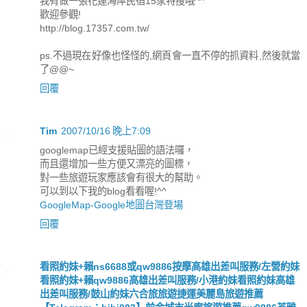
我有做一張花蓮海岸民宿15家特搜哦^^
歡迎參觀!
http://blog.17357.com.tw/
ps.不過現在好像也怪怪的,網頁會一直不停的抓資料,然後就當
了@@~
回覆
Tim
2007/10/16 晚上7:09
googlemap已經支援貼圖的語法囉，
而且還增加一些方便又漂亮的圖標，
對一些旅遊玩家應該會有很大的幫助。
可以到以下我的blog看看喔!^^
GoogleMap-Google地圖台灣登場
回覆
看照約妹+賴ns6688或qw9886按摩高雄出差叫服務/左營約妹
看照約妹+賴qw9886高雄出差叫服務/小港約妹看照約妹高雄
出差叫服務/鼓山約妹六合旅旅遊捷運美麗島旅遊推薦