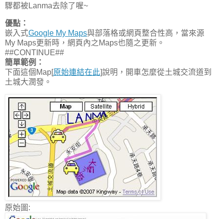
驟都被Lanma去除了喔~
優點：
嵌入式
Google My Maps
與部落格或網頁整合性高，當來源
My Maps更新時，網頁內之Maps也隨之更新。
##CONTINUE##
簡單範例：
下面這個Map[
原始連結在此
]說明，開車怎麼從土城交流道到
土城大潤發。
原始圖: