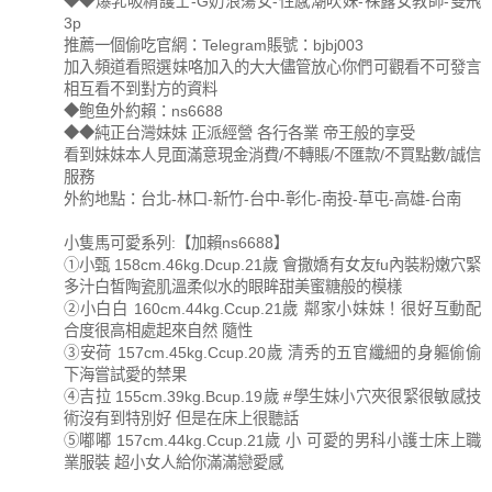
◆◆爆乳吸精護士-G奶浪蕩女-性感潮吹妹-裸露女教師-雙飛
3p
推薦一個偷吃官網：Telegram賬號：bjbj003
加入頻道看照選妹咯加入的大大儘管放心你們可觀看不可發言
相互看不到對方的資料
◆鲍鱼外約賴：ns6688
◆◆純正台灣妹妹 正派經營 各行各業 帝王般的享受
看到妹妹本人見面滿意現金消費/不轉賬/不匯款/不買點數/誠信
服務
外約地點：台北-林口-新竹-台中-彰化-南投-草屯-高雄-台南
小隻馬可愛系列:【加賴ns6688】
①小甄 158cm.46kg.Dcup.21歲 會撒嬌有女友fu內裝粉嫩穴緊
多汁白皙陶瓷肌溫柔似水的眼眸甜美蜜糖般的模樣
②小白白 160cm.44kg.Ccup.21歲 鄰家小妹妹！很好互動配
合度很高相處起來自然 隨性
③安荷 157cm.45kg.Ccup.20歲 清秀的五官纖細的身軀偷偷
下海嘗試愛的禁果
④吉拉 155cm.39kg.Bcup.19歲 #學生妹小穴夾很緊很敏感技
術沒有到特別好 但是在床上很聽話
⑤嘟嘟 157cm.44kg.Ccup.21歲 小 可愛的男科小護士床上職
業服裝 超小女人給你滿滿戀愛感